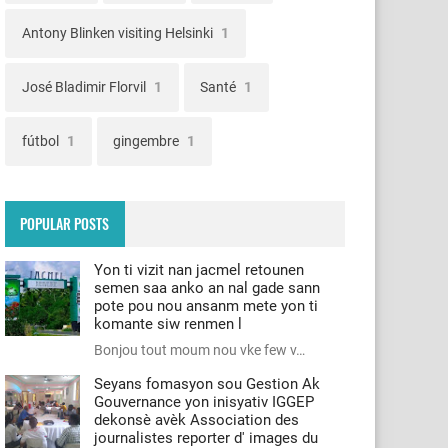
Antony Blinken visiting Helsinki
1
José Bladimir Florvil
1
Santé
1
fútbol
1
gingembre
1
POPULAR POSTS
Yon ti vizit nan jacmel retounen
semen saa anko an nal gade sann
pote pou nou ansanm mete yon ti
komante siw renmen l
Bonjou tout moum nou vke few v…
Seyans fomasyon sou Gestion Ak
Gouvernance yon inisyativ IGGEP
dekonsè avèk Association des
journalistes reporter d' images du