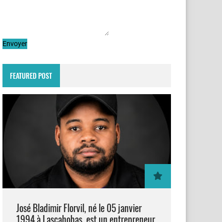
FEATURED POST
José Bladimir Florvil, né le 05 janvier
1994 à Lascahobas, est un entrepreneur