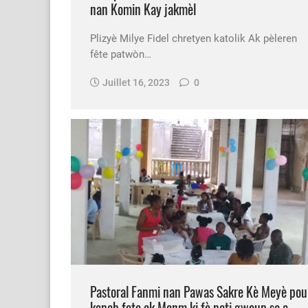
nan Komin Kay jakmèl
Plizyè Milye Fidel chretyen katolik Ak pèleren
fête patwòn…
Juillet 16, 2023
0
Pastoral Fanmi nan Pawas Sakre Kè Meyè pou
kapab fete ak Manm ki fè pati gwoup sa a