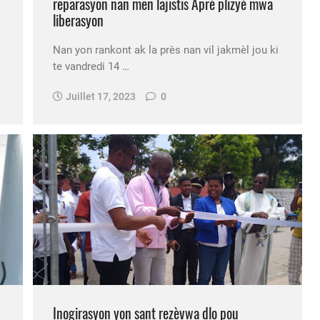
reparasyon nan men lajistis Aprè plizyè mwa
liberasyon
Nan yon rankont ak la près nan vil jakmèl jou ki
te vandredi 14 …
Juillet 17, 2023
0
Inogirasyon yon sant rezèvwa dlo pou