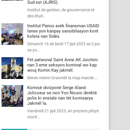
Sud est (AJRIS).
Institut de gestion, de gouvernance et
des étud…
Institut Panos avèk finansman USAID
lanse yon kanpay sansibilasyon kont
kolera nan Sidès
Dimanch 16 ak lendi 17 jiyè 2023 se 2 jou
sa yo…
Fèt patwonal Saint Anne AK Joichim
nan 3 eme seksyon kominal wo kap
wouj Komin Kay jakmèl.
Mwen menm Granmèt la map mande …
Komisè divizyonè Serge Aland
Jolicoeur se non Yon Nouvo direktè
polis ki enstale nan tèt komisarya
Jakmèl la.
Vandredi 21 jiyè 2023, an prezans plizyè
otorit…