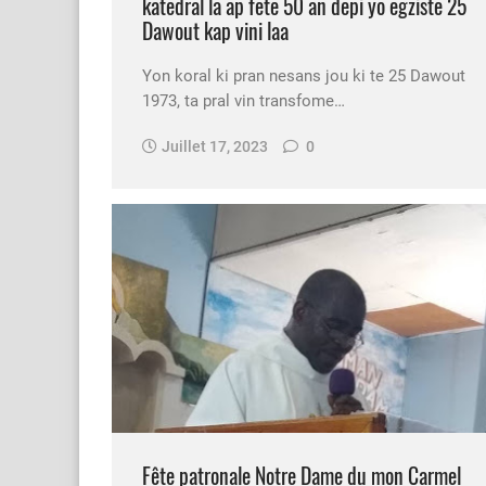
katedral la ap fete 50 an depi yo egziste 25
Dawout kap vini laa
Yon koral ki pran nesans jou ki te 25 Dawout
1973, ta pral vin transfome…
Juillet 17, 2023
0
Fête patronale Notre Dame du mon Carmel