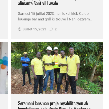
alimante Sant vil Lavale.
Samedi 15 juillet 2023, nan lokal klèb Galop
louange bar and grill ki trouve l Nan dezyèm…
Juillet 15, 2023
2
Seremoni lansman proje reyabilitasyon ak
konstriksyon dalo Ravin Wouj La Montagne