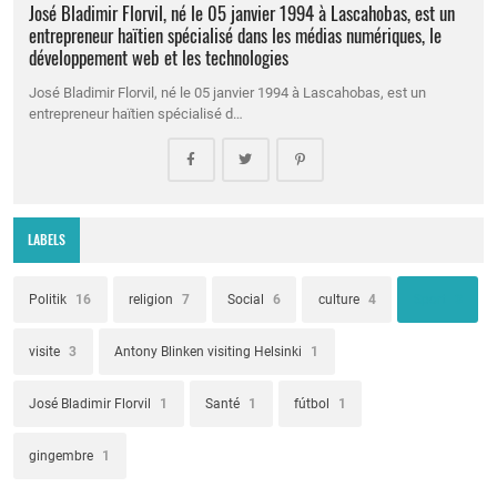
José Bladimir Florvil, né le 05 janvier 1994 à Lascahobas, est un
entrepreneur haïtien spécialisé dans les médias numériques, le
développement web et les technologies
José Bladimir Florvil, né le 05 janvier 1994 à Lascahobas, est un
entrepreneur haïtien spécialisé d…
LABELS
Politik
16
religion
7
Social
6
culture
4
Sport
3
visite
3
Antony Blinken visiting Helsinki
1
José Bladimir Florvil
1
Santé
1
fútbol
1
gingembre
1