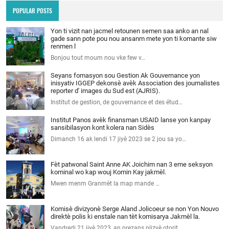
POPULAR POSTS
Yon ti vizit nan jacmel retounen semen saa anko an nal
gade sann pote pou nou ansanm mete yon ti komante siw
renmen l
Bonjou tout moum nou vke few v…
Seyans fomasyon sou Gestion Ak Gouvernance yon
inisyativ IGGEP dekonsè avèk Association des journalistes
reporter d' images du Sud est (AJRIS).
Institut de gestion, de gouvernance et des étud…
Institut Panos avèk finansman USAID lanse yon kanpay
sansibilasyon kont kolera nan Sidès
Dimanch 16 ak lendi 17 jiyè 2023 se 2 jou sa yo…
Fèt patwonal Saint Anne AK Joichim nan 3 eme seksyon
kominal wo kap wouj Komin Kay jakmèl.
Mwen menm Granmèt la map mande …
Komisè divizyonè Serge Aland Jolicoeur se non Yon Nouvo
direktè polis ki enstale nan tèt komisarya Jakmèl la.
Vandredi 21 jiyè 2023, an prezans plizyè otorit…